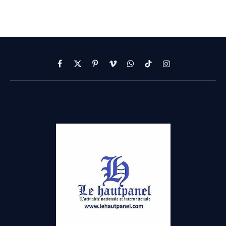
Facebook
X
Pinterest
Vimeo
WhatsApp
TikTok
Instagram
(Twitter)