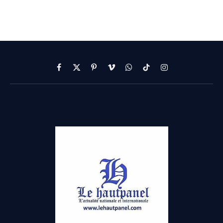
Facebook
X
Pinterest
Vimeo
WhatsApp
TikTok
Instagram
(Twitter)