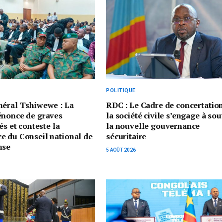
POLITIQUE
néral Tshiwewe : La
RDC : Le Cadre de concertatio
énonce de graves
la société civile s’engage à sou
és et conteste la
la nouvelle gouvernance
e du Conseil national de
sécuritaire
nse
5 AOÛT 2026