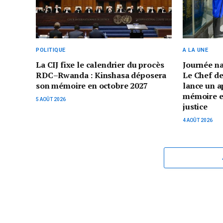
POLITIQUE
A LA UNE
La CIJ fixe le calendrier du procès
Journée n
RDC–Rwanda : Kinshasa déposera
Le Chef de
son mémoire en octobre 2027
lance un a
mémoire et 
5 AOÛT 2026
justice
4 AOÛT 2026