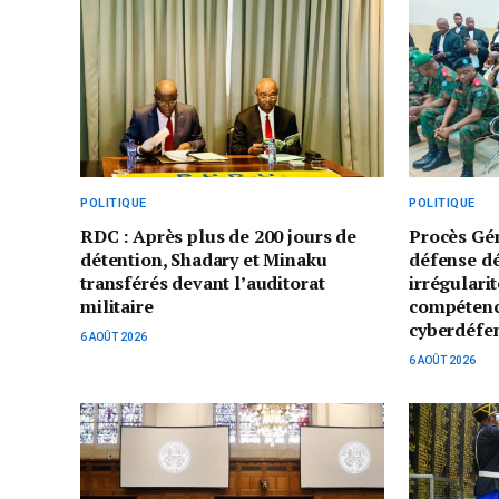
POLITIQUE
POLITIQUE
RDC : Après plus de 200 jours de
Procès Gé
détention, Shadary et Minaku
défense d
transférés devant l’auditorat
irrégularit
militaire
compétenc
cyberdéfe
6 AOÛT 2026
6 AOÛT 2026