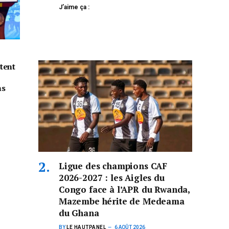
J’aime ça :
tent
ns
Ligue des champions CAF
2026-2027 : les Aigles du
Congo face à l’APR du Rwanda,
Mazembe hérite de Medeama
du Ghana
BY
LE HAUTPANEL
6 AOÛT 2026