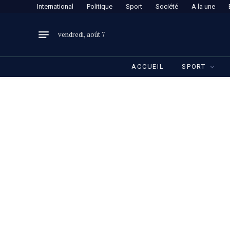
International
Politique
Sport
Société
A la une
vendredi, août 7
ACCUEIL
SPORT