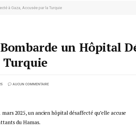
cté à Gaza, Accusée par la Turquie
 Bombarde un Hôpital Dé
a Turquie
25
AUCUN COMMENTAIRE
 mars 2025, un ancien hôpital désaffecté qu’elle accuse
attants du Hamas.