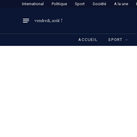
International
Politique
Sport
Société
A la une
vendredi, août 7
ACCUEIL
SPORT