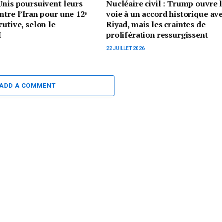
Unis poursuivent leurs
Nucléaire civil : Trump ouvre 
ntre l’Iran pour une 12ᵉ
voie à un accord historique av
cutive, selon le
Riyad, mais les craintes de
M
prolifération ressurgissent
22 JUILLET 2026
ADD A COMMENT