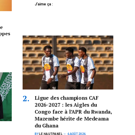
J’aime ça :
e
appes
Ligue des champions CAF
2026-2027 : les Aigles du
Congo face à l’APR du Rwanda,
Mazembe hérite de Medeama
du Ghana
BY
LE HAUTPANEL
6 AOÛT 2026