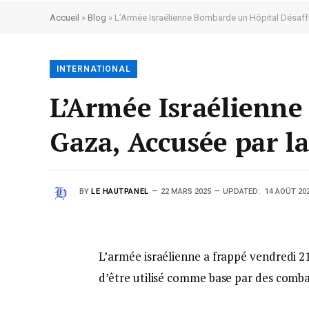
Accueil
»
Blog
»
L’Armée Israélienne Bombarde un Hôpital Désaffe
INTERNATIONAL
L’Armée Israélienne
Gaza, Accusée par l
BY
LE HAUTPANEL
22 MARS 2025
UPDATED:
14 AOÛT 20
L’armée israélienne a frappé vendredi 21
d’être utilisé comme base par des comb