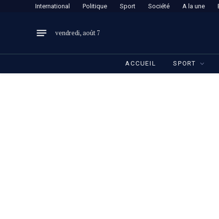
International
Politique
Sport
Société
A la une
vendredi, août 7
ACCUEIL
SPORT