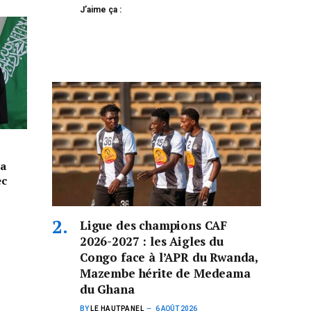
J’aime ça :
la
ec
Ligue des champions CAF
2026-2027 : les Aigles du
Congo face à l’APR du Rwanda,
Mazembe hérite de Medeama
du Ghana
BY
LE HAUTPANEL
6 AOÛT 2026