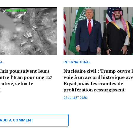
AL
INTERNATIONAL
Unis poursuivent leurs
Nucléaire civil : Trump ouvre 
ntre l’Iran pour une 12ᵉ
voie à un accord historique av
cutive, selon le
Riyad, mais les craintes de
M
prolifération ressurgissent
22 JUILLET 2026
ADD A COMMENT