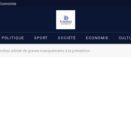
Economie
POLITIQUE
SPORT
SOCIÉTÉ
ECONOMIE
CULT
ánchez admet de graves manquements à la prévention