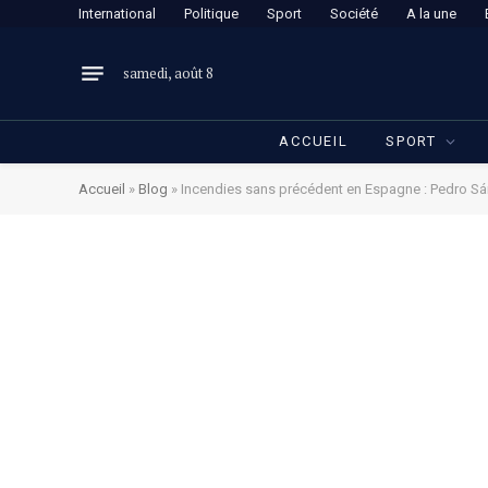
International
Politique
Sport
Société
A la une
samedi, août 8
ACCUEIL
SPORT
Accueil
»
Blog
»
Incendies sans précédent en Espagne : Pedro S