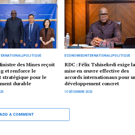
TERNATIONAL|POLITIQUE
ECONOMIE|INTERNATIONAL|POLITIQUE
inistre des Mines reçoit
RDC : Félix Tshisekedi exige l
ng et renforce le
mise en œuvre effective des
t stratégique pour le
accords internationaux pour u
ment durable
développement concret
025
15 DÉCEMBRE 2025
ADD A COMMENT