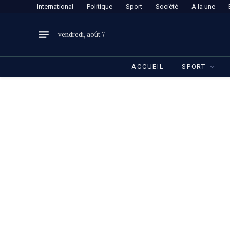
International
Politique
Sport
Société
A la une
vendredi, août 7
ACCUEIL
SPORT