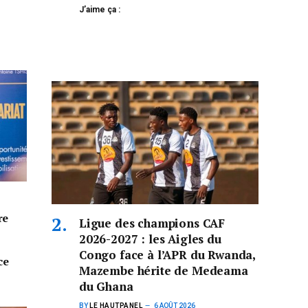
J’aime ça :
re
Ligue des champions CAF
2026-2027 : les Aigles du
Congo face à l’APR du Rwanda,
ce
Mazembe hérite de Medeama
du Ghana
BY
LE HAUTPANEL
6 AOÛT 2026