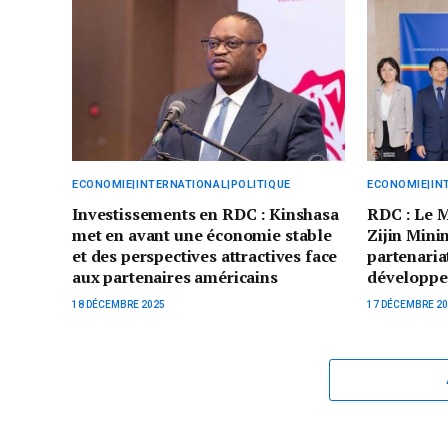
ECONOMIE|INTERNATIONAL|POLITIQUE
ECONOMIE|IN
Investissements en RDC : Kinshasa
RDC : Le M
met en avant une économie stable
Zijin Mini
et des perspectives attractives face
partenaria
aux partenaires américains
développe
18 DÉCEMBRE 2025
17 DÉCEMBRE 2