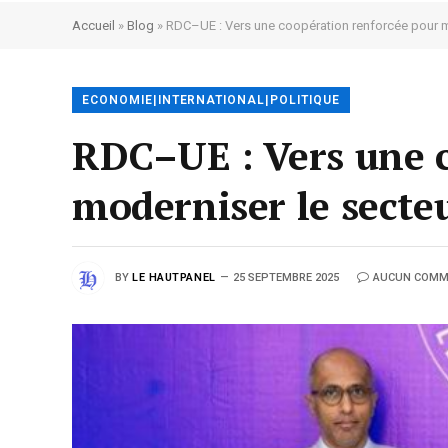
Accueil
»
Blog
»
RDC–UE : Vers une coopération renforcée pour mo
ECONOMIE|INTERNATIONAL|POLITIQUE
RDC–UE : Vers une 
moderniser le secteu
BY
LE HAUTPANEL
25 SEPTEMBRE 2025
AUCUN COMM