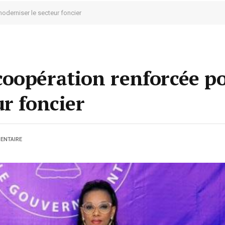
derniser le secteur foncier
coopération renforcée p
r foncier
ENTAIRE