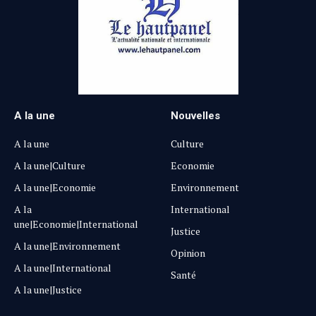
A la une
Nouvelles
A la une
Culture
A la une|Culture
Economie
A la une|Economie
Environnement
A la
International
une|Economie|International
Justice
A la une|Environnement
Opinion
A la une|International
Santé
A la une|Justice