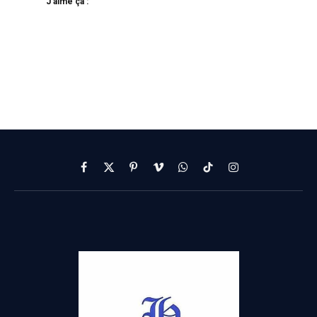
J’aime ça :
Facebook
X
Pinterest
Vimeo
WhatsApp
TikTok
Instagram
(Twitter)