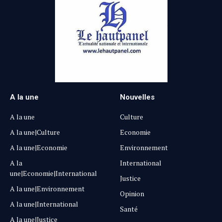
A la une
Nouvelles
A la une
Culture
A la une|Culture
Economie
A la une|Economie
Environnement
A la
International
une|Economie|International
Justice
A la une|Environnement
Opinion
A la une|International
Santé
A la une|Justice