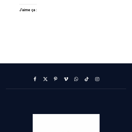
J’aime ça :
Facebook
X
Pinterest
Vimeo
WhatsApp
TikTok
Instagram
(Twitter)