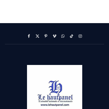
Facebook
X
Pinterest
Vimeo
WhatsApp
TikTok
Instagram
(Twitter)