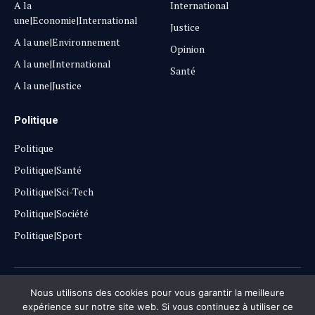
A la
International
une|Economie|International
Justice
A la une|Environnement
Opinion
A la une|International
Santé
A la une|Justice
Politique
Politique
Politique|Santé
Politique|Sci-Tech
Politique|Société
Politique|Sport
Copyright © 2025
Lehautpanel
Nous utilisons des cookies pour vous garantir la meilleure
expérience sur notre site web. Si vous continuez à utiliser ce