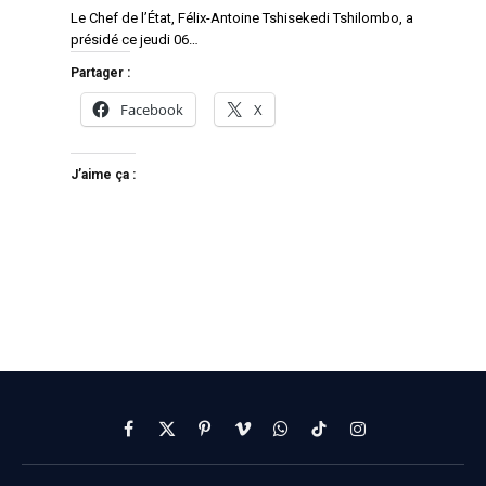
Le Chef de l’État, Félix-Antoine Tshisekedi Tshilombo, a
présidé ce jeudi 06…
Partager :
Facebook
X
J’aime ça :
Facebook
X
Pinterest
Vimeo
WhatsApp
TikTok
Instagram
(Twitter)