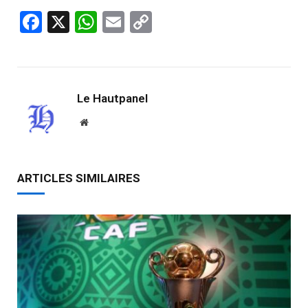
Facebook
X
WhatsApp
Email
Copy
Link
Le Hautpanel
Website
ARTICLES SIMILAIRES