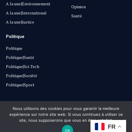
A la une|Environnement
Opinion
A la une|International
Santé
A la une|Justice
Politique
Politique
Politique|Santé
Politique|Sci-Tech
Politique|Société
Politique|Sport
Copyright © 2025
Lehautpanel
Nous utilisons des cookies pour vous garantir la meilleure
expérience sur notre site web. Si vous continuez à utiliser ce
site, nous supposerons que vous en êtes satisfait.
Confidentialité
Contact
Don
FR
OK