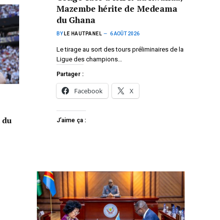
Mazembe hérite de Medeama
du Ghana
BY
LE HAUTPANEL
6 AOÛT 2026
Le tirage au sort des tours préliminaires de la
Ligue des champions…
Partager :
Facebook
X
a du
J’aime ça :