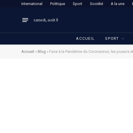
International
Politique
Sport
Société
A la une
samedi, août 8
ACCUEIL
SPORT
Accueil
»
Blog
»
Face à la Pandémie du Coronavirus, les joueurs et