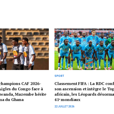
SPORT
 champions CAF 2026-
Classement FIFA : La RDC con
 Aigles du Congo face à
son ascension et intègre le To
Rwanda, Mazembe hérite
africain, les Léopards désorma
ma du Ghana
41ᵉ mondiaux
22 JUILLET 2026