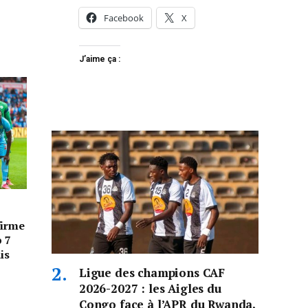
Facebook
X
J’aime ça :
firme
p 7
is
Ligue des champions CAF
2026-2027 : les Aigles du
Congo face à l’APR du Rwanda,