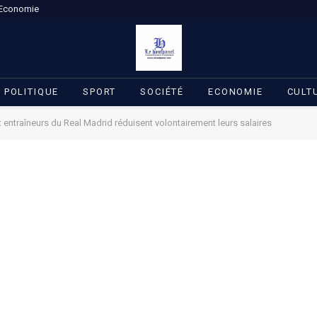
Economie
POLITIQUE
SPORT
SOCIÉTÉ
ECONOMIE
CULT
 entraîneurs du Real Madrid réduisent volontairement leurs salaires