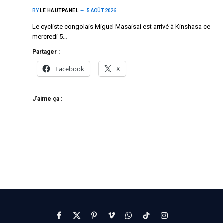
BY
LE HAUTPANEL
5 AOÛT 2026
Le cycliste congolais Miguel Masaisai est arrivé à Kinshasa ce
mercredi 5…
Partager :
Facebook
X
J’aime ça :
Facebook
X
Pinterest
Vimeo
WhatsApp
TikTok
Instagram