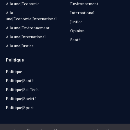
A la une|Economie
Environnement
A la
International
une|Economie|International
Justice
A la une|Environnement
Opinion
A la une|International
Santé
A la une|Justice
Politique
Politique
Politique|Santé
Politique|Sci-Tech
Politique|Société
Politique|Sport
Copyright © 2025
Lehautpanel