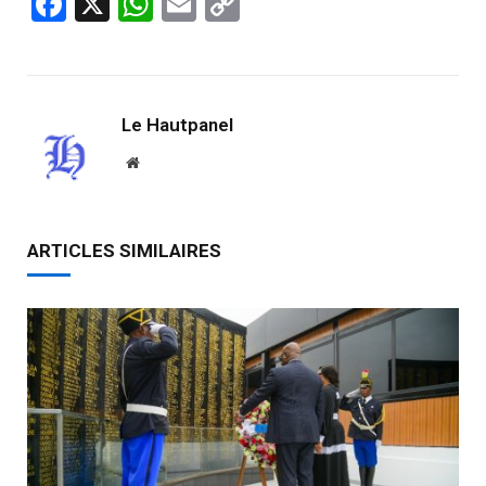
Facebook
X
WhatsApp
Email
Copy
Link
Le Hautpanel
Website
ARTICLES SIMILAIRES