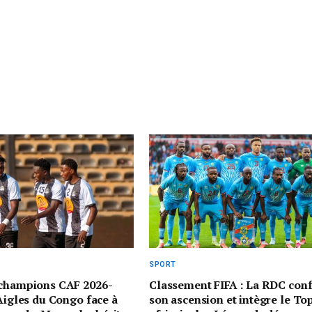
SPORT
 champions CAF 2026-
Classement FIFA : La RDC con
 Aigles du Congo face à
son ascension et intègre le To