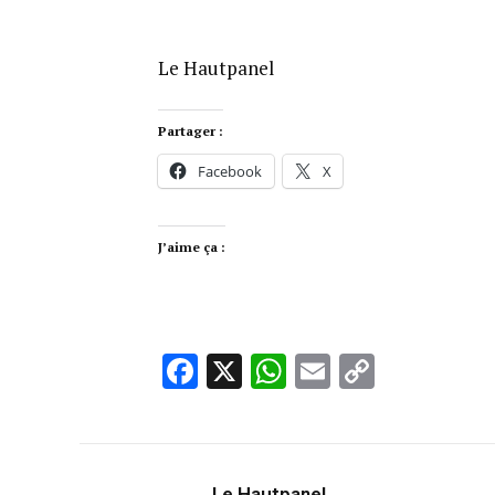
Le Hautpanel
Partager :
Facebook
X
J’aime ça :
Facebook
X
WhatsApp
Email
Copy
Link
Le Hautpanel