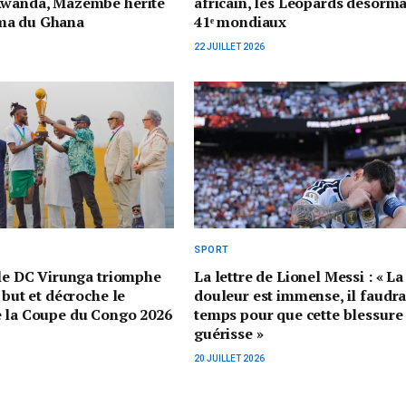
Rwanda, Mazembe hérite
africain, les Léopards désorma
ma du Ghana
41ᵉ mondiaux
22 JUILLET 2026
SPORT
 le DC Virunga triomphe
La lettre de Lionel Messi : « La
 but et décroche le
douleur est immense, il faudr
e la Coupe du Congo 2026
temps pour que cette blessure
guérisse »
20 JUILLET 2026