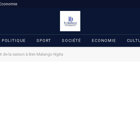
Economie
POLITIQUE
SPORT
SOCIÉTÉ
ECONOMIE
CULT
 but de la saison à Ben Malango Ngita