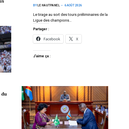
is
BY
LE HAUTPANEL
6 AOÛT 2026
Le tirage au sort des tours préliminaires de la
Ligue des champions…
Partager :
Facebook
X
J’aime ça :
a du