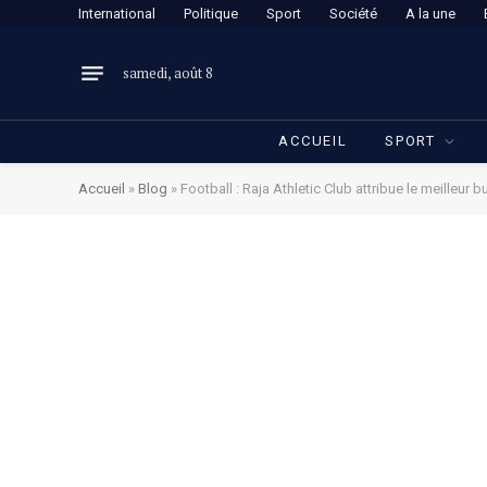
International
Politique
Sport
Société
A la une
samedi, août 8
ACCUEIL
SPORT
Accueil
»
Blog
»
Football : Raja Athletic Club attribue le meilleur