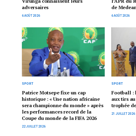
Virunga connaissent leurs
l’APR du 
adversaires
de Medea
6 AOÛT 2026
6 AOÛT 2026
SPORT
SPORT
Patrice Motsepe fixe un cap
Football :
historique : « Une nation africaine
aux tirs au
sera championne du monde » après
trophée d
les performances record de la
21 JUILLET 2026
Coupe du monde de la FIFA 2026
22 JUILLET 2026