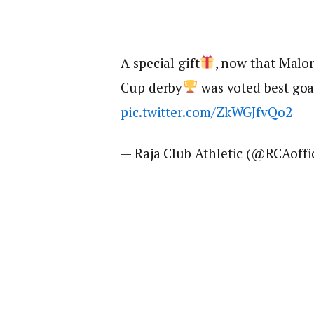
A special gift
, now that Malo
Cup derby
was voted best goal
pic.twitter.com/ZkWGJfvQo2
— Raja Club Athletic (@RCAoffi