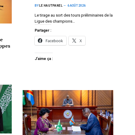
BY
LE HAUTPANEL
6 AOÛT 2026
Le tirage au sort des tours préliminaires de la
Ligue des champions…
Partager :
e
Facebook
X
appes
J’aime ça :