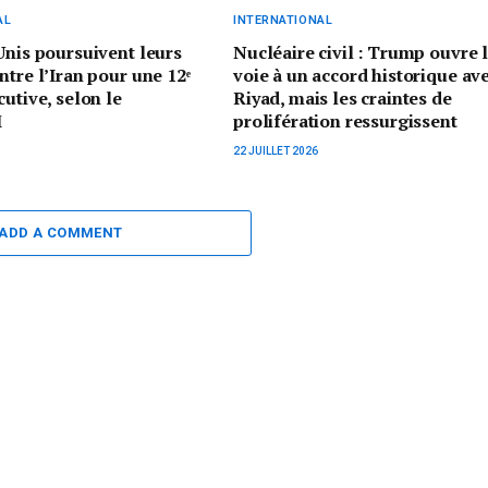
AL
INTERNATIONAL
Unis poursuivent leurs
Nucléaire civil : Trump ouvre 
ntre l’Iran pour une 12ᵉ
voie à un accord historique av
cutive, selon le
Riyad, mais les craintes de
M
prolifération ressurgissent
22 JUILLET 2026
ADD A COMMENT