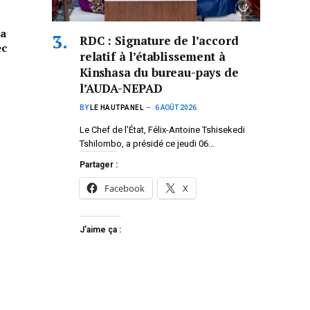
la
RDC : Signature de l’accord
ec
relatif à l’établissement à
Kinshasa du bureau-pays de
l’AUDA-NEPAD
BY
LE HAUTPANEL
6 AOÛT 2026
Le Chef de l’État, Félix-Antoine Tshisekedi
Tshilombo, a présidé ce jeudi 06…
Partager :
Facebook
X
J’aime ça :