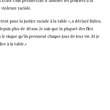
s Etats-Unis permettrait d’amener les policiers à la
violence raciale.
ent pour la justice raciale à la table », a déclaré Biden.
epuis plus de 40 ans. Je sais que la plupart des flics
le risque qu’ils prennent chaque jour de leur vie. Et je
ce à la table.»