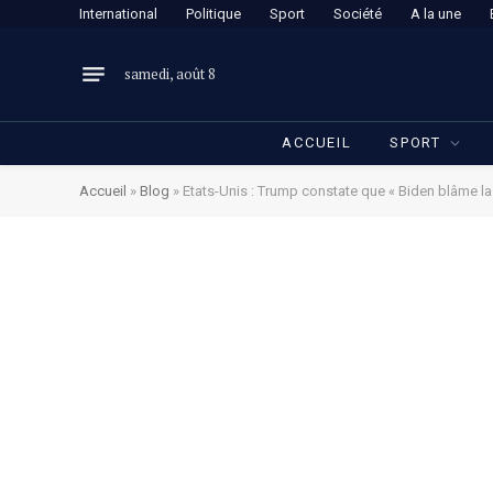
International
Politique
Sport
Société
A la une
samedi, août 8
ACCUEIL
SPORT
Accueil
»
Blog
»
Etats-Unis : Trump constate que « Biden blâme la 