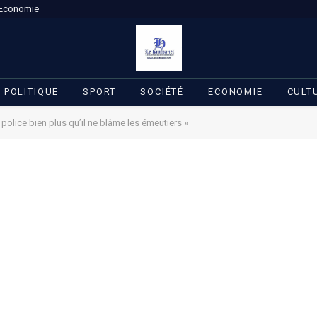
Economie
POLITIQUE
SPORT
SOCIÉTÉ
ECONOMIE
CULT
police bien plus qu’il ne blâme les émeutiers »