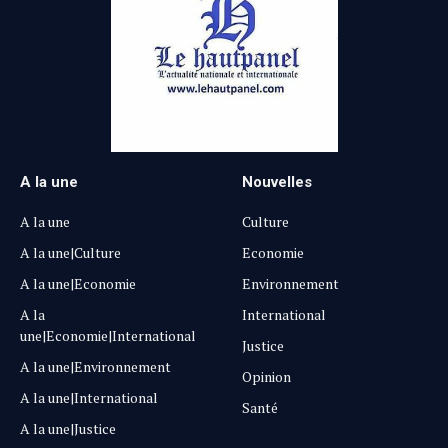
A la une
Nouvelles
A la une
Culture
A la une|Culture
Economie
A la une|Economie
Environnement
A la
International
une|Economie|International
Justice
A la une|Environnement
Opinion
A la une|International
Santé
A la une|Justice