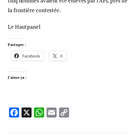
cinq hommes avaient été enlevés par l’APL près de
la frontière contestée.
Le Hautpanel
Partager :
Facebook
X
J’aime ça :
Facebook
X
WhatsApp
Email
Copy
Link