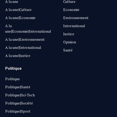
A la une
Culture
A la une|Culture
Economie
A la une|Economie
Environnement
A la
International
une|Economie|International
Justice
A la une|Environnement
Opinion
A la une|International
Santé
A la une|Justice
Politique
Politique
Politique|Santé
Politique|Sci-Tech
Politique|Société
Politique|Sport