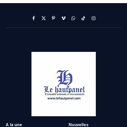
Facebook
X
Pinterest
Vimeo
WhatsApp
TikTok
Instagram
(Twitter)
A la une
Nouvelles