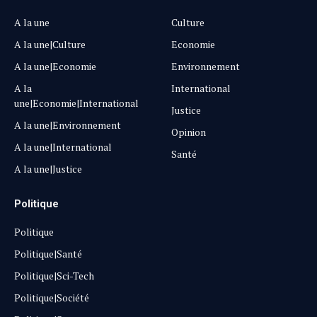
A la une
Culture
A la une|Culture
Economie
A la une|Economie
Environnement
A la
International
une|Economie|International
Justice
A la une|Environnement
Opinion
A la une|International
Santé
A la une|Justice
Politique
Politique
Politique|Santé
Politique|Sci-Tech
Politique|Société