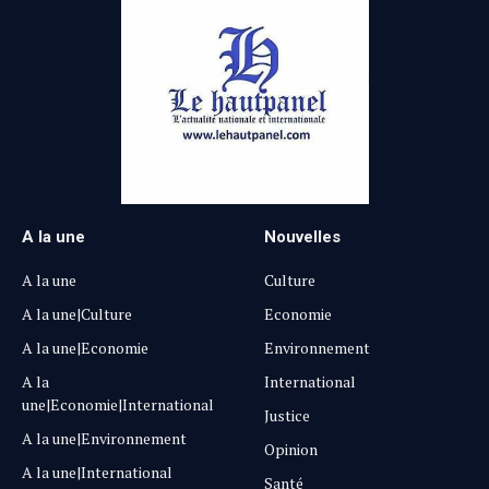
A la une
Nouvelles
A la une
Culture
A la une|Culture
Economie
A la une|Economie
Environnement
A la
International
une|Economie|International
Justice
A la une|Environnement
Opinion
A la une|International
Santé