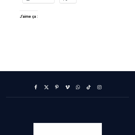
J’aime ça :
Facebook
X
Pinterest
Vimeo
WhatsApp
TikTok
Instagram
(Twitter)