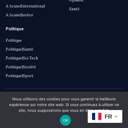
A la une|International
Santé
A la une|Justice
Politique
Politique
Politique|Santé
Politique|Sci-Tech
Politique|Société
Politique|Sport
Copyright © 2025
Lehautpanel
Nous utilisons des cookies pour vous garantir la meilleure
expérience sur notre site web. Si vous continuez à utiliser ce
site, nous supposerons que vous en êtes satisfait.
Confidentialité
Contact
Don
FR
OK