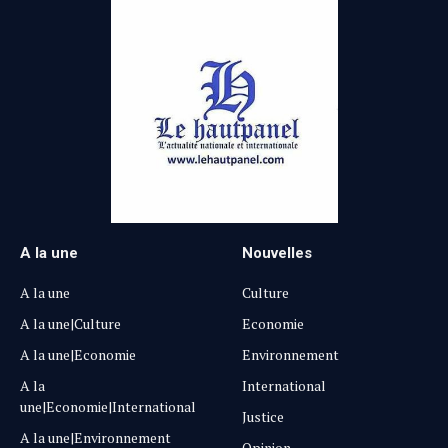
A la une
Nouvelles
A la une
Culture
A la une|Culture
Economie
A la une|Economie
Environnement
A la
International
une|Economie|International
Justice
A la une|Environnement
Opinion