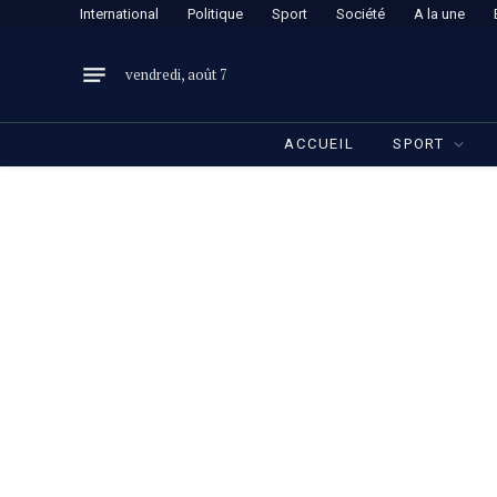
International
Politique
Sport
Société
A la une
vendredi, août 7
ACCUEIL
SPORT