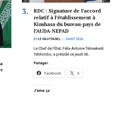
RDC : Signature de l’accord
relatif à l’établissement à
Kinshasa du bureau-pays de
l’AUDA-NEPAD
BY
LE HAUTPANEL
6 AOÛT 2026
Le Chef de l’État, Félix-Antoine Tshisekedi
Tshilombo, a présidé ce jeudi 06…
la
Partager :
ec
Facebook
X
J’aime ça :