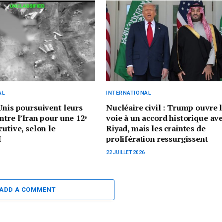
AL
INTERNATIONAL
Unis poursuivent leurs
Nucléaire civil : Trump ouvre 
ntre l’Iran pour une 12ᵉ
voie à un accord historique av
cutive, selon le
Riyad, mais les craintes de
M
prolifération ressurgissent
22 JUILLET 2026
ADD A COMMENT