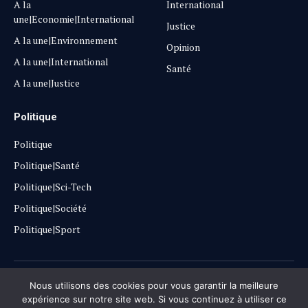
A la
International
une|Economie|International
Justice
A la une|Environnement
Opinion
A la une|International
Santé
A la une|Justice
Politique
Politique
Politique|Santé
Politique|Sci-Tech
Politique|Société
Politique|Sport
Copyright © 2025
Lehautpanel
Nous utilisons des cookies pour vous garantir la meilleure
expérience sur notre site web. Si vous continuez à utiliser ce