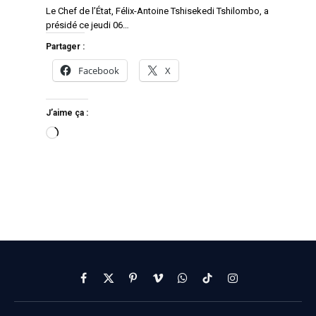
Le Chef de l’État, Félix-Antoine Tshisekedi Tshilombo, a
présidé ce jeudi 06…
Partager :
Facebook
X
J’aime ça :
Facebook
X
Pinterest
Vimeo
WhatsApp
TikTok
Instagram
(Twitter)